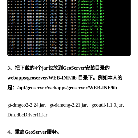
3、把下载的4个jar包放到GeoServer安装目录的
webapps/geoserver/WEB-INF/lib 目录下。例如本人的
是：/opt/geoserver/webapps/geoserver/WEB-INF/lib
gt-dmgeo2-2.24.jar、gt-dameng-2.21.jar、geoutil-1.1.0.jar、
DmJdbcDriver11.jar
4、重启GeoServer服务。