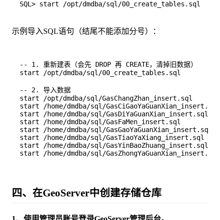
示例导入SQL语句（结尾不能添加分号）：
-- 1. 重新建表（会先 DROP 再 CREATE，清掉旧数据）

start /opt/dmdba/sql/00_create_tables.sql

-- 2. 导入数据

start /opt/dmdba/sql/GasChangZhan_insert.sql

start /home/dmdba/sql/GasCiGaoYaGuanXian_insert.sql

start /home/dmdba/sql/GasDiYaGuanXian_insert.sql

start /home/dmdba/sql/GasFaMen_insert.sql

start /home/dmdba/sql/GasGaoYaGuanXian_insert.sql

start /home/dmdba/sql/GasTiaoYaXiang_insert.sql

start /home/dmdba/sql/GasYinBaoZhuang_insert.sql

start /home/dmdba/sql/GasZhongYaGuanXian_insert.sql

四、在GeoServer中创建存储仓库
1、使用管理员账号登录GeoServer管理后台。