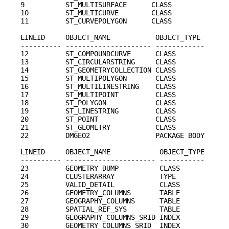
9          ST_MULTISURFACE      CLASS

10         ST_MULTICURVE        CLASS

11         ST_CURVEPOLYGON      CLASS

LINEID     OBJECT_NAME           OBJECT_TYPE 

---------- --------------------- ------------

12         ST_COMPOUNDCURVE      CLASS

13         ST_CIRCULARSTRING     CLASS

14         ST_GEOMETRYCOLLECTION CLASS

15         ST_MULTIPOLYGON       CLASS

16         ST_MULTILINESTRING    CLASS

17         ST_MULTIPOINT         CLASS

18         ST_POLYGON            CLASS

19         ST_LINESTRING         CLASS

20         ST_POINT              CLASS

21         ST_GEOMETRY           CLASS

22         DMGEO2                PACKAGE BODY

LINEID     OBJECT_NAME            OBJECT_TYPE

---------- ---------------------- -----------

23         GEOMETRY_DUMP          CLASS

24         CLUSTERARRAY           TYPE

25         VALID_DETAIL           CLASS

26         GEOMETRY_COLUMNS       TABLE

27         GEOGRAPHY_COLUMNS      TABLE

28         SPATIAL_REF_SYS        TABLE

29         GEOGRAPHY_COLUMNS_SRID INDEX

30         GEOMETRY_COLUMNS_SRID  INDEX
