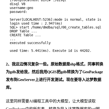
[root@localhost bin]# ./disql

disql V8

username:geo

password:

Server[LOCALHOST:5236]:mode is normal, state is ope
login used time : 2.947(ms)

SQL> start /home/dmdba/sql/00_create_tables.sql

DROP Table ...

CREATE Table ...

...

executed successfully

2、我这边情况复杂一些。原始数据是shp格式，同事转换
为gdb发给我，然后我用QGIS把gdb转换为了GeoPackage
发布到GeoServer上进行开发测试。现在要导入达梦数据
库。
这里同样需要AI编程工具中的大模型，让大模型读取
GeoPackage中的所有表，转换为导入达梦数据库的sql脚