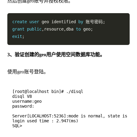
然后创建geo账号并授权权限。
create
user
 geo identified 
by
 账号密码
;
grant
public
,
resource
,
dba 
to
 geo
;
exit
;
3、验证创建的geo用户使用空间数据库功能。
使用geo账号登陆。
[root@localhost bin]# ./disql

disql V8

username:geo

password:

Server[LOCALHOST:5236]:mode is normal, state is ope
login used time : 2.947(ms)
