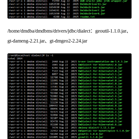
/home/dmdba/dmdbms/drivers/jdbc/dialect：geoutil-1.1.0.jar、
gt-dameng-2.21.jar、gt-dmgeo2-2.24.jar