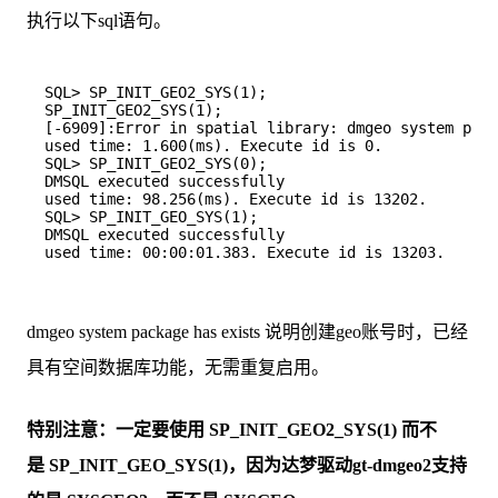
执行以下sql语句。
SQL> SP_INIT_GEO2_SYS(1);

SP_INIT_GEO2_SYS(1);

[-6909]:Error in spatial library: dmgeo system pack
used time: 1.600(ms). Execute id is 0.

SQL> SP_INIT_GEO2_SYS(0);

DMSQL executed successfully

used time: 98.256(ms). Execute id is 13202.

SQL> SP_INIT_GEO_SYS(1);

DMSQL executed successfully

used time: 00:00:01.383. Execute id is 13203.

dmgeo system package has exists 说明创建geo账号时，已经
具有空间数据库功能，无需重复启用。
特别注意：一定要使用 SP_INIT_GEO2_SYS(1) 而不
是 SP_INIT_GEO_SYS(1)，因为达梦驱动gt-dmgeo2支持