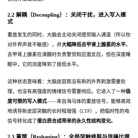
2.2 解耦（Decoupling）：关闭干扰，进入写入模
式
重放发生的同时，大脑会主动关闭感觉输入通道（所以你
对外界声音不敏感），并
大幅降低去甲肾上腺素的水平
。
去甲肾上腺素在清醒时负责警觉和应激反应，但在深度睡
眠中，它的浓度降到了极低水平。
这种状态意味着：大脑皮层既没有新的外界刺激需要处
理，也没有高强度的情绪信号需要响应。它进入了一种
极
度可塑的写入模式
——来自海马体的重放信号，能够高效
地诱导新皮层突触的长时程增强（LTP），把临时性的电
信号转化成了
蛋白质合成带来的永久性结构变化
。
2.3 重塑（Reshaping）：全局突触修剪与信噪比提