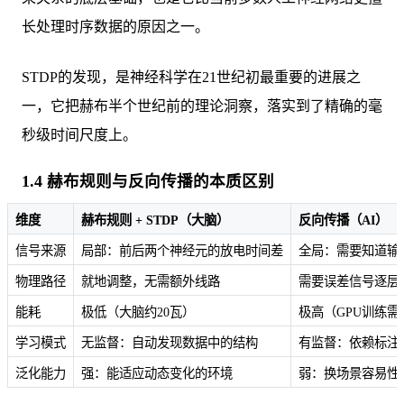
长处理时序数据的原因之一。
STDP的发现，是神经科学在21世纪初最重要的进展之
一，它把赫布半个世纪前的理论洞察，落实到了精确的毫
秒级时间尺度上。
1.4 赫布规则与反向传播的本质区别
维度
赫布规则 + STDP（大脑）
反向传播（AI）
信号来源
局部：前后两个神经元的放电时间差
全局：需要知道输
物理路径
就地调整，无需额外线路
需要误差信号逐层
能耗
极低（大脑约20瓦）
极高（GPU训练
学习模式
无监督：自动发现数据中的结构
有监督：依赖标注
泛化能力
强：能适应动态变化的环境
弱：换场景容易性