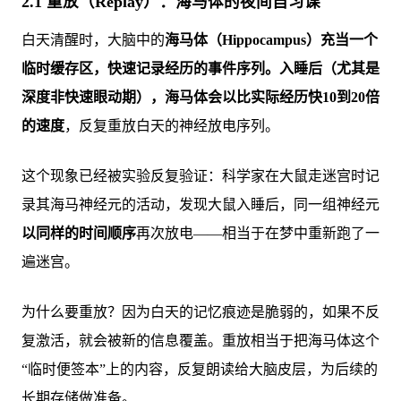
2.1 重放（Replay）：海马体的夜间自习课
白天清醒时，大脑中的
海马体（Hippocampus）
充当一个
临时缓存区，快速记录经历的事件序列。入睡后（尤其是
深度非快速眼动期），海马体会以
比实际经历快10到20倍
的速度
，反复重放白天的神经放电序列。
这个现象已经被实验反复验证：科学家在大鼠走迷宫时记
录其海马神经元的活动，发现大鼠入睡后，同一组神经元
以同样的时间顺序
再次放电——相当于在梦中重新跑了一
遍迷宫。
为什么要重放？因为白天的记忆痕迹是脆弱的，如果不反
复激活，就会被新的信息覆盖。重放相当于把海马体这个
“临时便签本”上的内容，反复朗读给大脑皮层，为后续的
长期存储做准备。