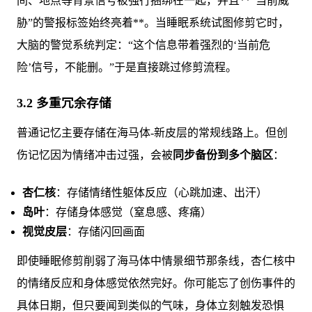
间、地点等背景信号被强行捆绑在一起，并且**“当前威
胁”的警报标签始终亮着**。当睡眠系统试图修剪它时，
大脑的警觉系统判定：“这个信息带着强烈的‘当前危
险’信号，不能删。”于是直接跳过修剪流程。
3.2 多重冗余存储
普通记忆主要存储在海马体-新皮层的常规线路上。但创
伤记忆因为情绪冲击过强，会被
同步备份到多个脑区
：
杏仁核
：存储情绪性躯体反应（心跳加速、出汗）
岛叶
：存储身体感觉（窒息感、疼痛）
视觉皮层
：存储闪回画面
即使睡眠修剪削弱了海马体中情景细节那条线，杏仁核中
的情绪反应和身体感觉依然完好。你可能忘了创伤事件的
具体日期，但只要闻到类似的气味，身体立刻触发恐惧