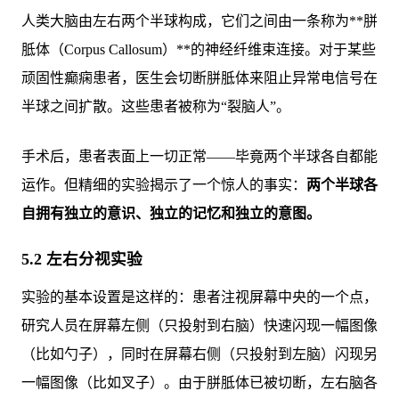
人类大脑由左右两个半球构成，它们之间由一条称为**胼
胝体（Corpus Callosum）**的神经纤维束连接。对于某些
顽固性癫痫患者，医生会切断胼胝体来阻止异常电信号在
半球之间扩散。这些患者被称为“裂脑人”。
手术后，患者表面上一切正常——毕竟两个半球各自都能
运作。但精细的实验揭示了一个惊人的事实：
两个半球各
自拥有独立的意识、独立的记忆和独立的意图。
5.2 左右分视实验
实验的基本设置是这样的：患者注视屏幕中央的一个点，
研究人员在屏幕左侧（只投射到右脑）快速闪现一幅图像
（比如勺子），同时在屏幕右侧（只投射到左脑）闪现另
一幅图像（比如叉子）。由于胼胝体已被切断，左右脑各