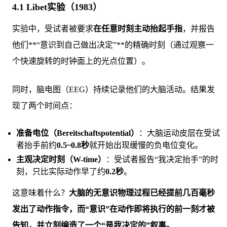
4.1 Libet实验（1983）
实验中，受试者被要求
在任意时刻主动抬起手指
，并报告
他们**“意识到自己做出决定”**的精确时刻（通过观察一
个快速旋转的时钟面上的光点位置）。
同时，脑电图（EEG）持续记录他们的大脑活动。结果发
现了两个时间点：
准备电位（Bereitschaftspotential）
：大脑运动皮层在受试
者抬手前约
0.5~0.8秒
就开始出现缓慢的负电位变化。
主观决定时刻（W-time）
：受试者报告“我决定抬手”的时
刻，只比实际动作早了约
0.2秒
。
这意味着什么？
大脑的无意识物理过程已经提前几百毫秒
发出了动作指令，而“意识”在动作即将执行的前一刻才被
告知，并立刻编造了一个“是我决定的”叙事。