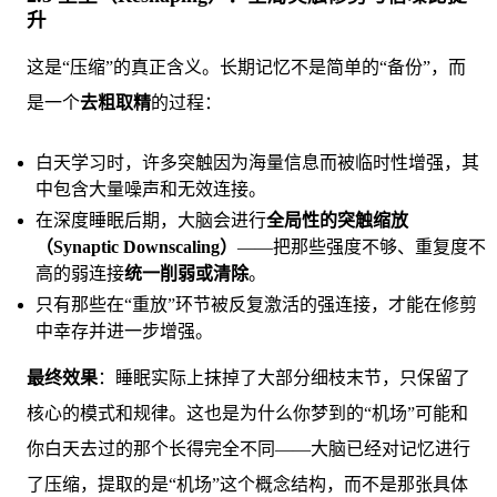
升
这是“压缩”的真正含义。长期记忆不是简单的“备份”，而
是一个
去粗取精
的过程：
白天学习时，许多突触因为海量信息而被临时性增强，其
中包含大量噪声和无效连接。
在深度睡眠后期，大脑会进行
全局性的突触缩放
（Synaptic Downscaling）
——把那些强度不够、重复度不
高的弱连接
统一削弱或清除
。
只有那些在“重放”环节被反复激活的强连接，才能在修剪
中幸存并进一步增强。
最终效果
：睡眠实际上抹掉了大部分细枝末节，只保留了
核心的模式和规律。这也是为什么你梦到的“机场”可能和
你白天去过的那个长得完全不同——大脑已经对记忆进行
了压缩，提取的是“机场”这个概念结构，而不是那张具体