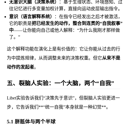
无意识大脑（决策系统）
：基于生理状态、环境感知、过
往记忆进行多变量加权计算，直接向运动皮层输出指令。
意识（语言解释系统）
：在指令已经发出之后才被激活，
它的职责是
把已经发生的动作，整合到连贯的“自我叙事”
中
——让你能向自己或他人解释：“为什么我刚才那样做
了。”
这个解释功能在演化上是有价值的：它让你能从过去的行
为中提炼规律，从而调整未来的决策权重。但它
从来不是
动作的发起者
。
五、裂脑人实验：一个大脑，两个“自我”
Libet实验告诉我们“决策先于意识”，但裂脑人实验更进一
步，它告诉我们**“统一自我”本身就是一种幻觉**。
5.1 胼胝体与两个半球