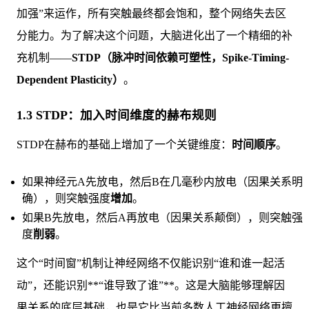
加强”来运作，所有突触最终都会饱和，整个网络失去区
分能力。为了解决这个问题，大脑进化出了一个精细的补
充机制——
STDP（脉冲时间依赖可塑性，Spike-Timing-
Dependent Plasticity）
。
1.3 STDP：加入时间维度的赫布规则
STDP在赫布的基础上增加了一个关键维度：
时间顺序
。
如果神经元A先放电，然后B在几毫秒内放电（因果关系明
确），则突触强度
增加
。
如果B先放电，然后A再放电（因果关系颠倒），则突触强
度
削弱
。
这个“时间窗”机制让神经网络不仅能识别“谁和谁一起活
动”，还能识别**“谁导致了谁”**。这是大脑能够理解因
果关系的底层基础，也是它比当前多数人工神经网络更擅