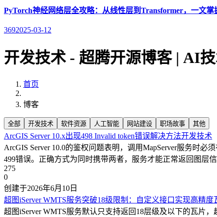
PyTorch神经网络层全攻略：从线性层到Transformer，一文掌握
369
2025-03-12
开发技术 - 超腾开源博客 | 
首页
博客
全部
开发技术
软件资源
人工智能
网站建设
职场故事
其他
ArcGIS Server 10.x出现498 Invalid token错误解决方法
开发技术
ArcGIS Server 10.0的鉴权问题表明，调用MapServer服
499错误。正确方式为同时携带两者，服务才能正常返回图层
275
0
创建于2026年6月10日
超图iServer WMTS服务突破18级限制：自定义接口实现高精
超图iServer WMTS服务默认只支持返回18层级及以下的瓦