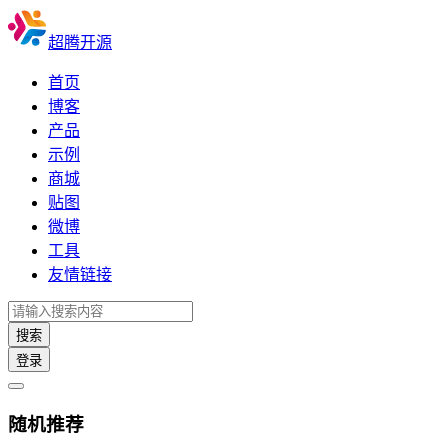
超腾开源
首页
博客
产品
示例
商城
贴图
微博
工具
友情链接
搜索
登录
随机推荐