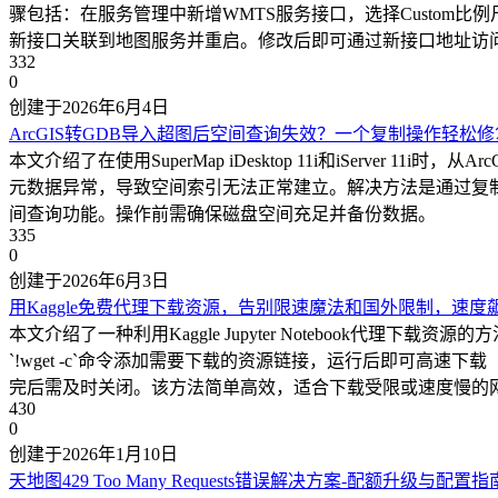
骤包括：在服务管理中新增WMTS服务接口，选择Custom比例尺集；编
新接口关联到地图服务并重启。修改后即可通过新接口地址访问
332
0
创建于2026年6月4日
ArcGIS转GDB导入超图后空间查询失效？一个复制操作轻松修
本文介绍了在使用SuperMap iDesktop 11i和iServe
元数据异常，导致空间索引无法正常建立。解决方法是通过复制数
间查询功能。操作前需确保磁盘空间充足并备份数据。
335
0
创建于2026年6月3日
用Kaggle免费代理下载资源，告别限速魔法和国外限制，速度飙到
本文介绍了一种利用Kaggle Jupyter Notebook代理
`!wget -c`命令添加需要下载的资源链接，运行后即可高速下载
完后需及时关闭。该方法简单高效，适合下载受限或速度慢的
430
0
创建于2026年1月10日
天地图429 Too Many Requests错误解决方案-配额升级与配置指