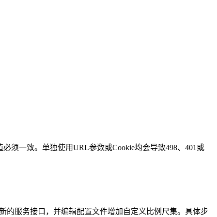
，且两者值必须一致。单独使用URL参数或Cookie均会导致498、401或
理平台创建新的服务接口，并编辑配置文件增加自定义比例尺集。具体步