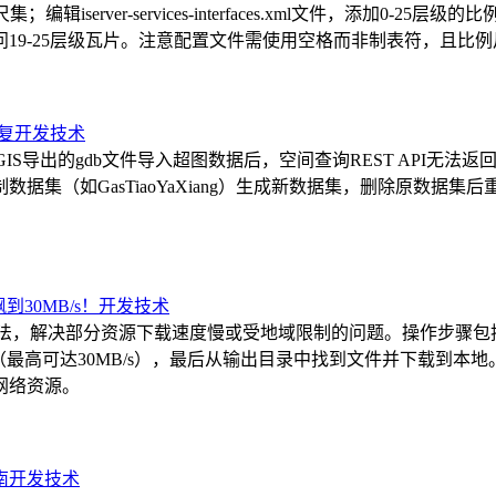
辑iserver-services-interfaces.xml文件，添加
19-25层级瓦片。注意配置文件需使用空格而非制表符，且比
复
开发技术
r 11i时，从ArcGIS导出的gdb文件导入超图数据后，空间查询RES
据集（如GasTiaoYaXiang）生成新数据集，删除原数据
30MB/s！
开发技术
下载资源的方法，解决部分资源下载速度慢或受地域限制的问题。操作步骤包括
（最高可达30MB/s），最后从输出目录中找到文件并下载到本地。文章
网络资源。
南
开发技术