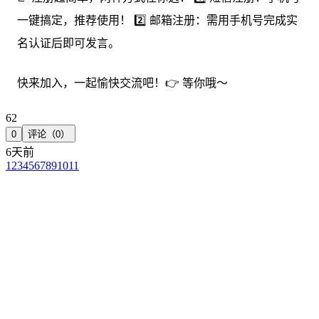
一键搞定，推荐使用！ 2️⃣ 邮箱注册：需用手机号完成实
名认证后即可发言。
快来加入，一起愉快交流吧！👉 等你哦～
62
0
评论（0）
6天前
1
2
3
4
5
6
7
8
9
10
11