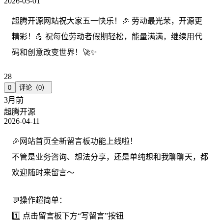
2026-05-01
超腾开源网站祝大家五一快乐！🎉 劳动最光荣，开源更
精彩！💪 祝每位劳动者假期轻松，能量满满，继续用代
码和创意改变世界！🚀✨
28
0
评论（0）
3月前
超腾开源
2026-04-11
🎉网站首页全新留言板功能上线啦！
不管是业务咨询、想法分享，还是单纯想和我聊聊天，都
欢迎随时来留言～
💬操作超简单：
1️⃣ 点击留言板下方“写留言”按钮