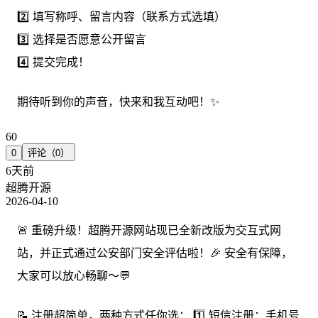
2️⃣ 填写称呼、留言内容（联系方式选填）
3️⃣ 选择是否愿意公开留言
4️⃣ 提交完成！
期待听到你的声音，快来和我互动吧！✨
60
0
评论（0）
6天前
超腾开源
2026-04-10
🚨 重磅升级！超腾开源网站现已全新改版为交互式网
站，并正式通过公安部门安全评估啦！🎉 安全有保障，
大家可以放心畅聊～💬
📝 注册超简单，两种方式任你选： 1️⃣ 短信注册：手机号