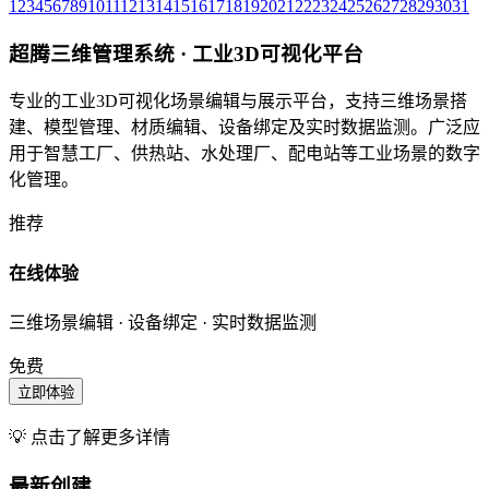
1
2
3
4
5
6
7
8
9
10
11
12
13
14
15
16
17
18
19
20
21
22
23
24
25
26
27
28
29
30
31
超腾三维管理系统 · 工业3D可视化平台
专业的工业3D可视化场景编辑与展示平台，支持三维场景搭
建、模型管理、材质编辑、设备绑定及实时数据监测。广泛应
用于智慧工厂、供热站、水处理厂、配电站等工业场景的数字
化管理。
推荐
在线体验
三维场景编辑 · 设备绑定 · 实时数据监测
免费
立即体验
💡 点击了解更多详情
最新创建