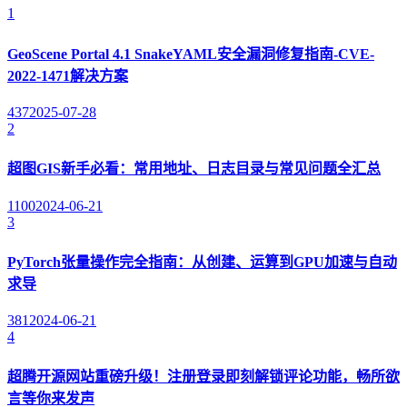
1
GeoScene Portal 4.1 SnakeYAML安全漏洞修复指南-CVE-
2022-1471解决方案
437
2025-07-28
2
超图GIS新手必看：常用地址、日志目录与常见问题全汇总
1100
2024-06-21
3
PyTorch张量操作完全指南：从创建、运算到GPU加速与自动
求导
381
2024-06-21
4
超腾开源网站重磅升级！注册登录即刻解锁评论功能，畅所欲
言等你来发声