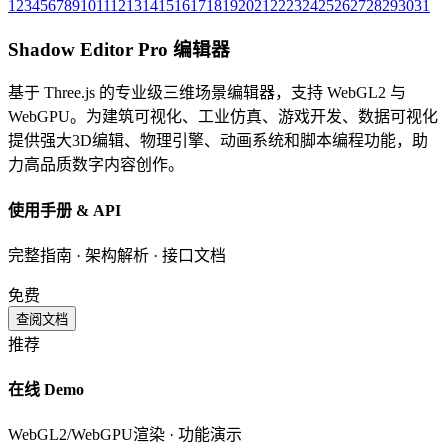
1
2
3
4
5
6
7
8
9
10
11
12
13
14
15
16
17
18
19
20
21
22
23
24
25
26
27
28
29
30
31
Shadow Editor Pro 编辑器
基于 Three.js 的专业级三维场景编辑器，支持 WebGL2 与
WebGPU。为建筑可视化、工业仿真、游戏开发、数据可视化
提供强大3D编辑、物理引擎、动画系统和脚本编程功能，助
力高品质数字内容创作。
使用手册 & API
完整指南 · 架构解析 · 接口文档
免费
查阅文档
推荐
在线 Demo
WebGL2/WebGPU渲染 · 功能演示