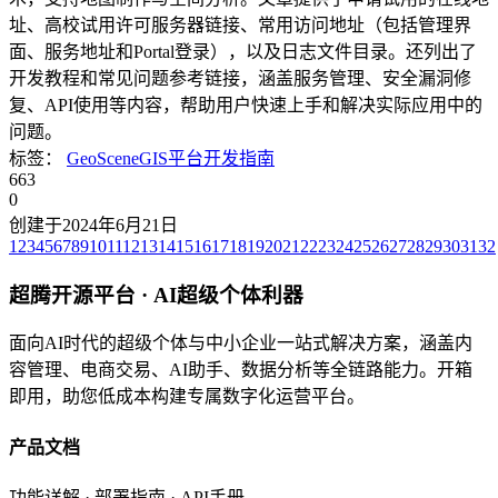
址、高校试用许可服务器链接、常用访问地址（包括管理界
面、服务地址和Portal登录），以及日志文件目录。还列出了
开发教程和常见问题参考链接，涵盖服务管理、安全漏洞修
复、API使用等内容，帮助用户快速上手和解决实际应用中的
问题。
标签：
GeoScene
GIS平台
开发指南
663
0
创建于2024年6月21日
1
2
3
4
5
6
7
8
9
10
11
12
13
14
15
16
17
18
19
20
21
22
23
24
25
26
27
28
29
30
31
32
超腾开源平台 · AI超级个体利器
面向AI时代的超级个体与中小企业一站式解决方案，涵盖内
容管理、电商交易、AI助手、数据分析等全链路能力。开箱
即用，助您低成本构建专属数字化运营平台。
产品文档
功能详解 · 部署指南 · API手册