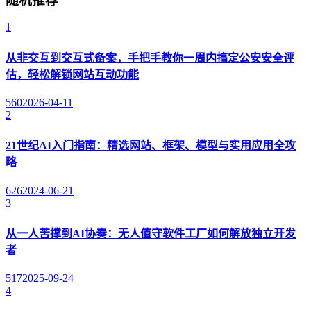
随机推荐
1
从非交互到交互式备案，手把手教你一周内搞定公安安全评
估，轻松解锁网站互动功能
560
2026-04-11
2
21世纪AI入门指南：精选网站、框架、模型与实用应用全攻
略
626
2024-06-21
3
从一人苦撑到AI协奏：无人值守软件工厂如何解放独立开发
者
517
2025-09-24
4