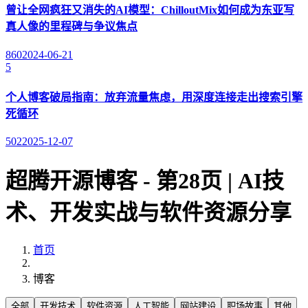
曾让全网疯狂又消失的AI模型：ChilloutMix如何成为东亚写
真人像的里程碑与争议焦点
860
2024-06-21
5
个人博客破局指南：放弃流量焦虑，用深度连接走出搜索引擎
死循环
502
2025-12-07
超腾开源博客 - 第28页 | AI技
术、开发实战与软件资源分享
首页
博客
全部
开发技术
软件资源
人工智能
网站建设
职场故事
其他